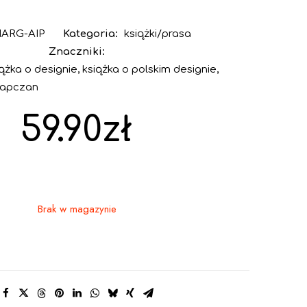
ARG-AIP
Kategoria:
książki/prasa
Znaczniki:
iążka o designie
,
książka o polskim designie
,
otapczan
59.90
zł
Brak w magazynie