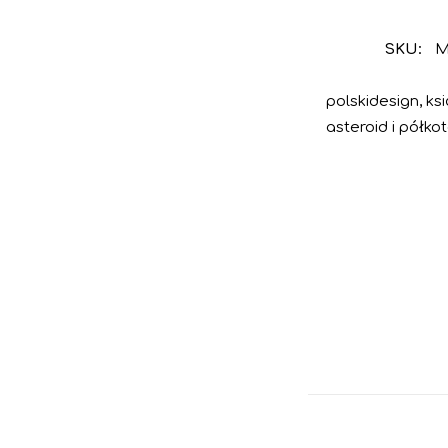
SKU:
M
polskidesign
,
ks
asteroid i półk