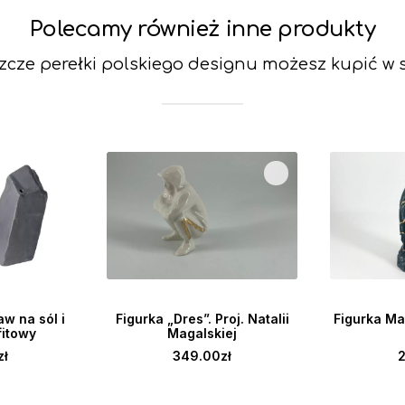
Polecamy również inne produkty
szcze perełki polskiego designu możesz kupić w
OSZYKA
DOWIEDZ SIĘ WIĘCEJ
DOWIE
aw na sól i
Figurka „Dres”. Proj. Natalii
Figurka Ma
fitowy
Magalskiej
zł
349.00
zł