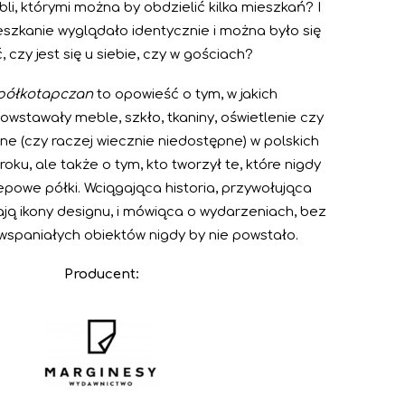
li, którymi można by obdzielić kilka mieszkań? I
eszkanie wyglądało identycznie i można było się
, czy jest się u siebie, czy w gościach?
 półkotapczan
to opowieść o tym, w jakich
owstawały meble, szkło, tkaniny, oświetlenie czy
ne (czy raczej wiecznie niedostępne) w polskich
oku, ale także o tym, kto tworzył te, które nigdy
klepowe półki. Wciągająca historia, przywołująca
rają ikony designu, i mówiąca o wydarzeniach, bez
 wspaniałych obiektów nigdy by nie powstało.
Producent: