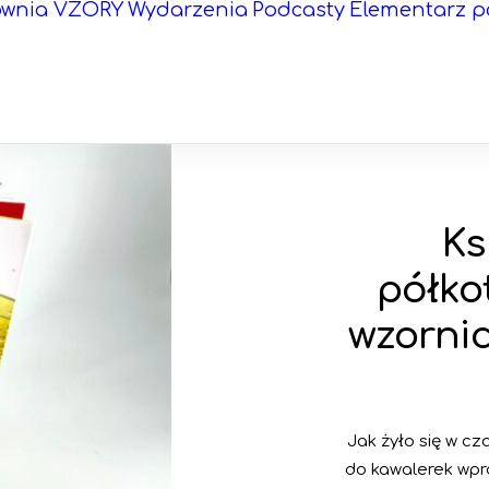
ownia VZORY
Wydarzenia
Podcasty
Elementarz p
Ks
półko
wzornic
Jak żyło się w c
do kawalerek wpr