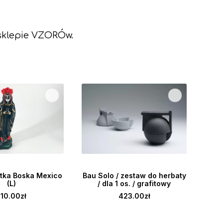
 sklepie VZORÓw.
DZ SIĘ WIĘCEJ
DODAJ DO KOSZYKA
Ks
diz
tka Boska Mexico
Bau Solo / zestaw do herbaty
pol
(L)
/ dla 1 os. / grafitowy
210.00
zł
423.00
zł