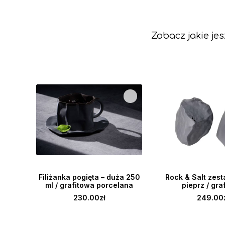
Zobacz jakie je
DODAJ DO KOSZYKA
DODAJ DO K
Filiżanka pogięta – duża 250
Rock & Salt zest
y.
ml / grafitowa porcelana
pieprz / gra
230.00
zł
249.00