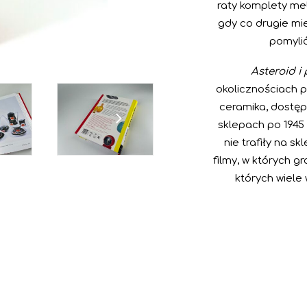
raty komplety meb
gdy co drugie mi
pomylić
Asteroid i
okolicznościach p
ceramika, dostęp
sklepach po 1945 r
nie trafiły na s
filmy, w których g
których wiele