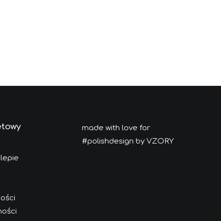
etowy
made with love for
#polishdesign by VZORY
lepie
ości
ności