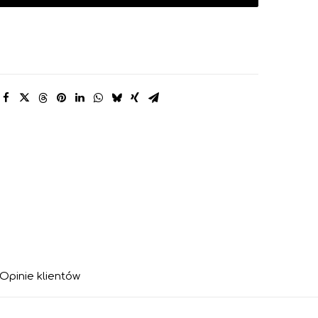
Portret
w
płomieniach"
J.
A
Wlazło,
K.
Rij.
Opinie klientów