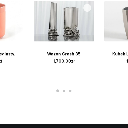
WIĘCEJ
DODAJ DO KOSZYKA
DODAJ
glasty.
Wazon Crash 35
Kubek L
zł
1,700.00
zł