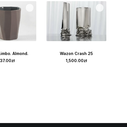
 DO KOSZYKA
DODAJ DO KOSZYKA
imbo. Almond.
Wazon Crash 25
137.00
zł
1,500.00
zł