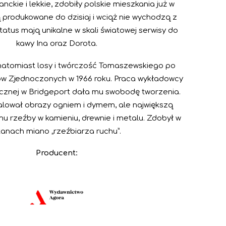
nckie i lekkie, zdobiły polskie mieszkania już w
 są produkowane do dzisiaj i wciąż nie wychodzą z
atus mają unikalne w skali światowej serwisy do
kawy Ina oraz Dorota.
natomiast losy i twórczość Tomaszewskiego po
ów Zjednoczonych w 1966 roku. Praca wykładowcy
ycznej w Bridgeport dała mu swobodę tworzenia.
ował obrazy ogniem i dymem, ale największą
mu rzeźby w kamieniu, drewnie i metalu. Zdobył w
anach miano „rzeźbiarza ruchu”.
Producent: