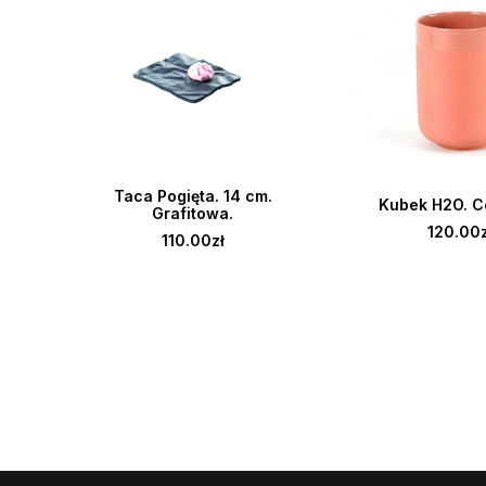
DODAJ DO KOSZYKA
DOWIEDZ SIĘ 
Taca Pogięta. 14 cm.
Kubek H2O. Ce
24K.
Grafitowa.
120.00
110.00
zł