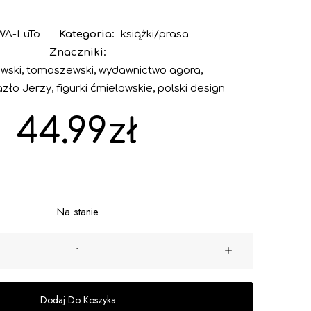
WA-LuTo
Kategoria:
książki/prasa
Znaczniki:
wski
,
tomaszewski
,
wydawnictwo agora
,
azło Jerzy
,
figurki ćmielowskie
,
polski design
44.99
zł
Na stanie
ilość
Książka
"Lubomir
Tomaszewski.
Dodaj Do Koszyka