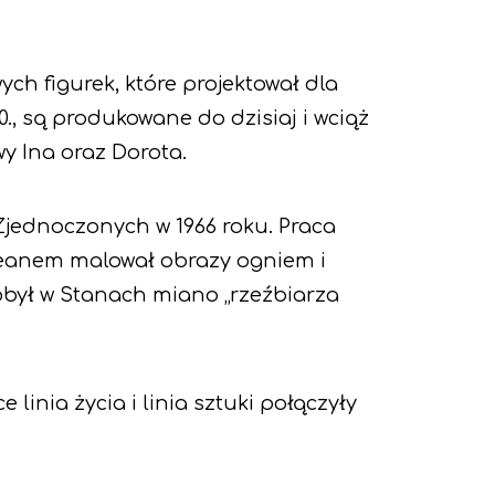
h figurek, które projektował dla
60., są produkowane do dzisiaj i wciąż
y Ina oraz Dorota.
Zjednoczonych w 1966 roku. Praca
ceanem malował obrazy ogniem i
obył w Stanach miano „rzeźbiarza
linia życia i linia sztuki połączyły