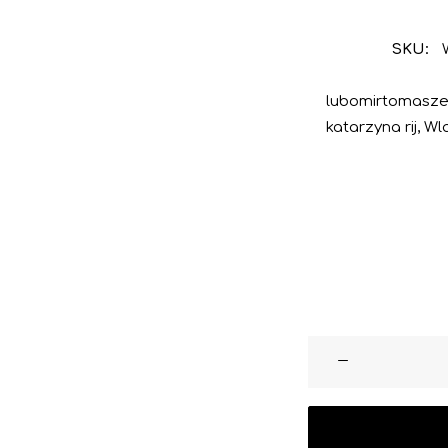
SKU:
lubomirtomasze
katarzyna rij
,
Wl