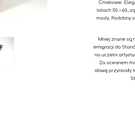
Ćmielowie. Elega
latach 50. i 60.,
mody. Podobny st
Mniej znane są 
emigracji do Stan
na uczelni artyst
Za oceanem mal
sławę przyniosły 
St