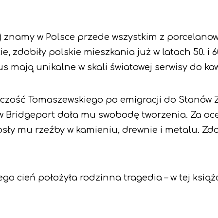
 znamy w Polsce przede wszystkim z porcelanowyc
ie, zdobiły polskie mieszkania już w latach 50. i 
 mają unikalne w skali światowej serwisy do kaw
órczość Tomaszewskiego po emigracji do Stanów 
 w Bridgeport dała mu swobodę tworzenia. Za o
sły mu rzeźby w kamieniu, drewnie i metalu. Zd
cień położyła rodzinna tragedia – w tej książce 