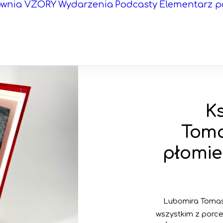
ownia VZORY
Wydarzenia
Podcasty
Elementarz p
K
Toma
płomien
Lubomira Tomas
wszystkim z porcel