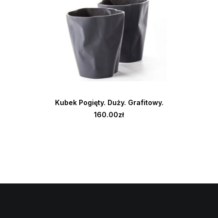
DODAJ DO KOSZYKA
er,
Kubek Pogięty. Duży. Grafitowy.
Kr
160.00
zł