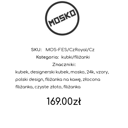
SKU:
MOS-FES/CzRoyal/Cz
Kategoria:
kubki/filiżanki
Znaczniki:
kubek
,
designerski kubek
,
mosko
,
24k
,
vzory
,
polski design
,
filiżanka na kawę
,
złocona
filiżanka
,
czyste złoto
,
filiżanka
169.00
zł