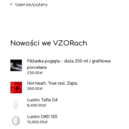
talerze/patery
Nowości we VZORach
Filiżanka pogięta - duża 250 ml / grafitowa
porcelana
230.00
zł
Hot heart. True red. Zięta.
260.00
zł
Lustro Tafla O4
8,400.00
zł
Lustro OKO 120
13,000.00
zł