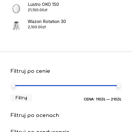
Lustro OKO 150
21,100.00
zł
Wazon Rotation 30
2,100.00
zł
Filtruj po cenie
CEN
CEN
Filtruj
CENA:
110ZŁ
—
210ZŁ
MIN
MAX
Filtruj po ocenach