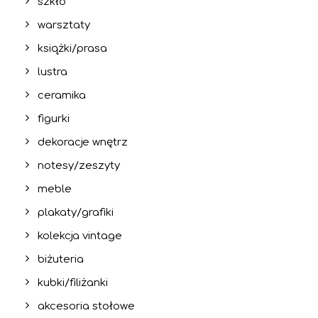
szkło
warsztaty
książki/prasa
lustra
ceramika
figurki
dekoracje wnętrz
notesy/zeszyty
meble
plakaty/grafiki
kolekcja vintage
biżuteria
kubki/filiżanki
akcesoria stołowe