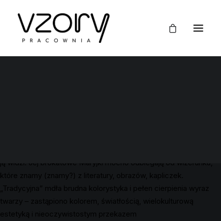
Her Holiness to mała, warszawska pracownia prowadzona przez
Sylwię Grześkiewicz od 2020 roku. Artystka tworzy figurki,
gadżety, akcesoria, w których wiodącym motywem jest
tematyka religijna. Twórczyni za pośrednictwem przedmiotów
prezentuje własne poglądy – mówiące o tym, że religia i dogmaty
wiary nie powinny rodzić strachu przed Bogiem i tym, co inne.
Grześkiewicz pokazuje symbol Matki Boskiej w innym świetle,
otoczeniu, kolorystyce, kontekście. Przedstawia Maryję tak, jak
ją widzi. Jej brokatowe Maryjki mocno odbiegają od wizerunku,
które znamy (znamy?) z literatury, obrazów, kapliczek.
„Tradycyjna” mdła brudna kolorystyka i pełen cierpienia wyraz
twarzy – zastąpiono kolorem, światłością, wielokulturową
estetyką i nieoczywistostym przekazem