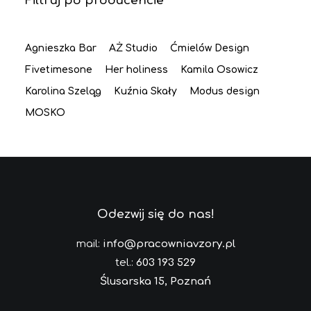
Filtruj po producencie
Agnieszka Bar
AŻ Studio
Ćmielów Design
Fivetimesone
Her holiness
Kamila Osowicz
Karolina Szeląg
Kuźnia Skały
Modus design
MOSKO
Odezwij się do nas!
mail:
info@pracowniavzory.pl
tel.:
603 193 529
Ślusarska 15, Poznań