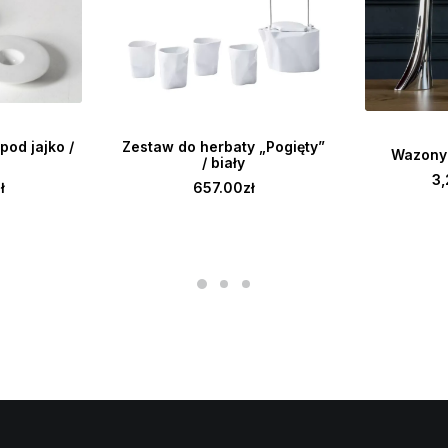
DODAJ DO KOSZYKA
OSZYKA
DODAJ
Zestaw do herbaty „Pogięty”
od jajko /
Wazony 
/ biały
3,
657.00
zł
ł