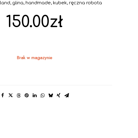
land
,
glina
,
handmade
,
kubek
,
ręczna robota
150.00
zł
Brak w magazynie