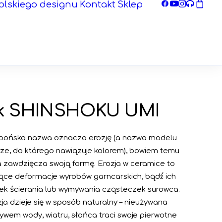
olskiego designu
Kontakt
Sklep
k SHINSHOKU UMI
apońska nazwa oznacza erozję (a nazwa modelu
ze, do którego nawiązuje kolorem), bowiem temu
 zawdzięcza swoją formę. Erozja w ceramice to
ące deformacje wyrobów garncarskich, bądź́ ich
k ścierania lub wymywania cząsteczek surowca.
ja dzieje się w sposób naturalny – nieużywana
wem wody, wiatru, słońca traci swoje pierwotne