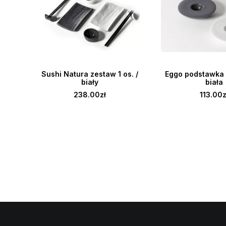
DODAJ DO KOSZYKA
DODAJ DO K
Sushi Natura zestaw 1 os. /
Eggo podstawka p
biały
biała
238.00
zł
113.00
z