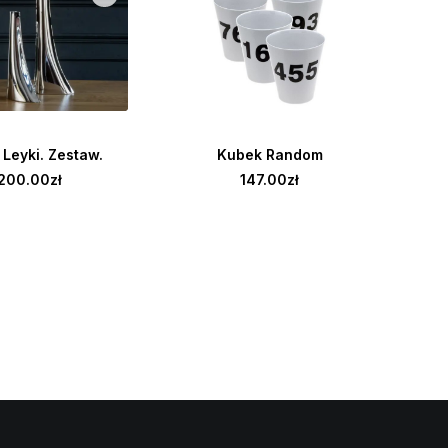
 DO KOSZYKA
DODAJ DO KOSZYKA
Sys
Leyki. Zestaw.
Kubek Random
200.00
zł
147.00
zł