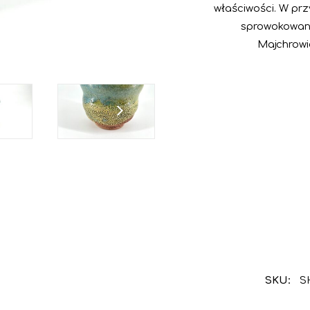
właściwości. W pr
sprowokowany
Majchrowi
SKU:
S