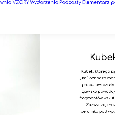
ownia VZORY
Wydarzenia
Podcasty
Elementarz p
Kube
Kubek, którego j
„umi” oznacza mor
procesowi czarka
zjawisko powoduj
fragmentów wskute
Zazwyczaj eroz
ceramika pod wpły