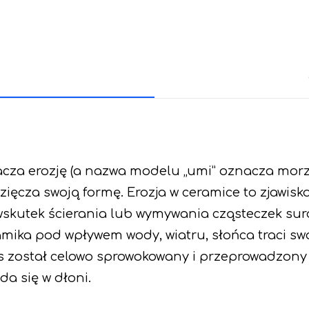
cza erozję (a nazwa modelu „umi” oznacza morze
ięcza swoją formę. Erozja w ceramice to zjawis
wskutek ścierania lub wymywania cząsteczek surow
ika pod wpływem wody, wiatru, słońca traci swo
 został celowo sprowokowany i przeprowadzony 
a się w dłoni.