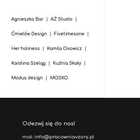
|
Agnieszka Bar
|
AŻ Studio
|
|
|
Ćmielów Design
|
Fivetimesone
|
|
|
Her holiness
|
Kamila Osowicz
|
|
|
Karolina Szeląg
|
Kuźnia Skały
|
|
|
Modus design
|
MOSKO
Odezwij się do nas!
mail:
info@pracowniavzory.pl