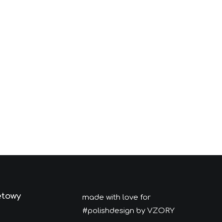
etowy
made with love for
#polishdesign by VZORY