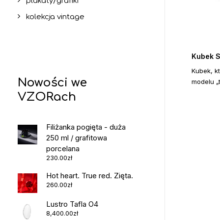
plakaty/grafiki
kolekcja vintage
Kubek 
Kubek, k
Nowości we
modelu „
VZORach
Filiżanka pogięta - duża
250 ml / grafitowa
porcelana
230.00
zł
Hot heart. True red. Zięta.
260.00
zł
Lustro Tafla O4
8,400.00
zł