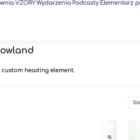
ownia VZORY
Wydarzenia
Podcasty
Elementarz p
owland
 a custom heading element.
Szuka