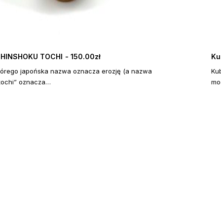
SHINSHOKU TOCHI
150.00
zł
Ku
DOWIEDZ SIĘ WIĘCEJ
tórego japońska nazwa oznacza erozję (a nazwa
Ku
tochi” oznacza…
mo