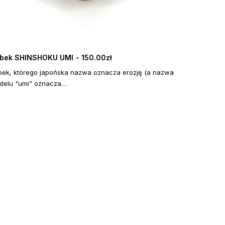
bek SHINSHOKU UMI
150.00
zł
DOWIEDZ SIĘ WIĘCEJ
bek, którego japońska nazwa oznacza erozję (a nazwa
delu "umi" oznacza…