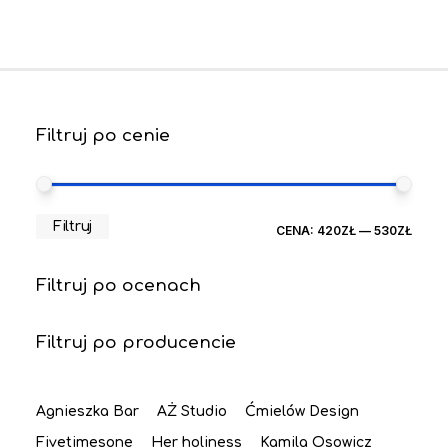
Filtruj po cenie
CEN
CEN
Filtruj
CENA:
420ZŁ
—
530ZŁ
MIN
MAX
Filtruj po ocenach
Filtruj po producencie
Agnieszka Bar
AŻ Studio
Ćmielów Design
Fivetimesone
Her holiness
Kamila Osowicz