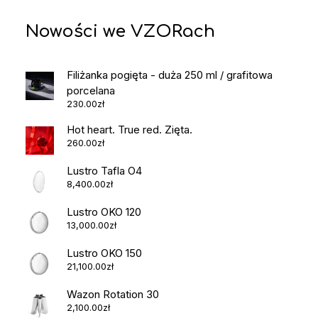
Nowości we VZORach
Filiżanka pogięta - duża 250 ml / grafitowa
porcelana
230.00
zł
Hot heart. True red. Zięta.
260.00
zł
Lustro Tafla O4
8,400.00
zł
Lustro OKO 120
13,000.00
zł
Lustro OKO 150
21,100.00
zł
Wazon Rotation 30
2,100.00
zł