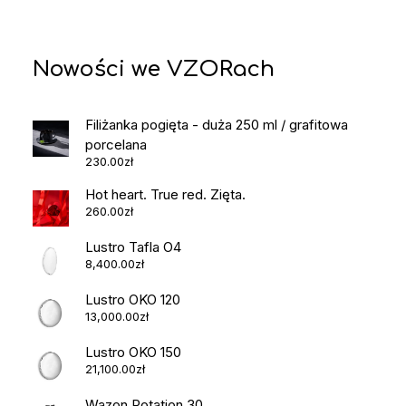
Nowości we VZORach
Filiżanka pogięta - duża 250 ml / grafitowa
porcelana
230.00
zł
Hot heart. True red. Zięta.
260.00
zł
Lustro Tafla O4
8,400.00
zł
Lustro OKO 120
13,000.00
zł
Lustro OKO 150
21,100.00
zł
Wazon Rotation 30