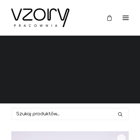
szkło na prezent
This is a custom heading element.
Szukaj: