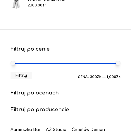
2,100.00
zł
Filtruj po cenie
CEN
CEN
Filtruj
CENA:
300ZŁ
—
1,000ZŁ
MIN
MAX
Filtruj po ocenach
Filtruj po producencie
Agnieszka Bar
AŻ Studio
Ćmielów Design