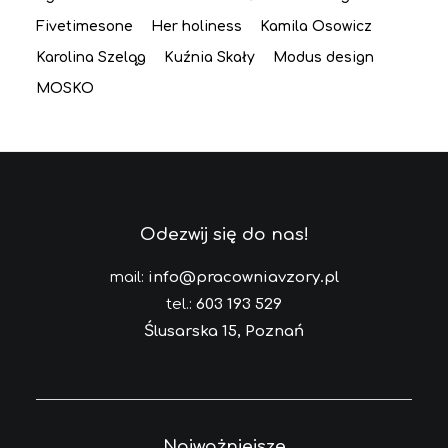
Fivetimesone
Her holiness
Kamila Osowicz
Karolina Szeląg
Kuźnia Skały
Modus design
MOSKO
Odezwij się do nas!
mail:
info@pracowniavzory.pl
tel.:
603 193 529
Ślusarska 15, Poznań
Najważniejsze