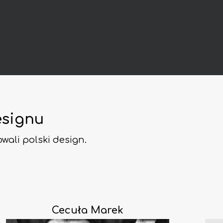
esignu
owali polski design.
Cecuła Marek