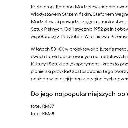
Kręte drogi Romana Modzelewskiego prowadz
Władysławem Strzemińskim, Stefanem Wegner
Modzelewski prowadził zajęcia z malarstwa, r
Sztuk Pięknych. Od 1 stycznia 1952 pełnił obo
współpracę z Instytutem Wzornictwa Przemy
W latach 50. XX w. projektował biżuterię met
dwóch foteli tapicerowanych na metalowych nog
Kultury i Sztuki za „eksperyment – krzesła p
pionierski przykład zastosowania tego tworzy
posiada w kolekcji jeden z oryginalnych egze
Do jego najpopularniejszych obi
fotel RM57
fotel RM58