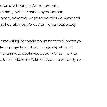
dzie wraz z Leonem Ormezowskim,
Szkołę Sztuk Plastycznych. Roman
nego, dekoracji wnętrza na łódzkiej Akademii
zął działalność Grupy „a.r.” oraz rozpoczął
 warszawskiej Zachęcie zaprezentował prototyp
Jego projekty zdobyły II nagrodę Ministra
el z laminatu epoksydowego (RM 58) – był to
edziska. Muzeum Wiktorii i Alberta w Londynie