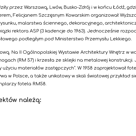
iły przez Warszawą, Lwów, Busko-Zdrój i w końcu Łódź, g
em, Felicjanem Szczęsnym Kowarskim organizował Wyższą 
ysunku, malarstwa ściennego, dekoracyjnego, architektonicz
wiązki rektora ASP (3 kadencje do 1963). Jednocześnie rozpoc
słowego podległym pod Ministerstwo Przemysłu Lekkiego.
alową. Na II Ogólnopolskiej Wystawie Architektury Wnętrz w
ach (RM 57) i krzesła ze sklejki na metalowej konstrukcji. 
rzy użyciu materiałów zastępczych”. W 1958 zaprojektował fot
wa w Polsce, a także unikatowy w skali światowej przykład si
mplarzy fotela RM58.
ektów należą: