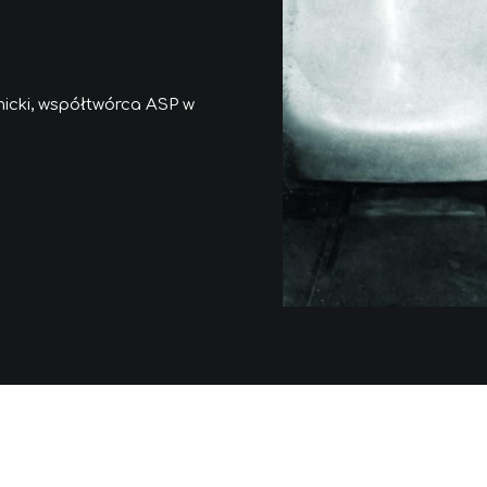
icki, współtwórca ASP w